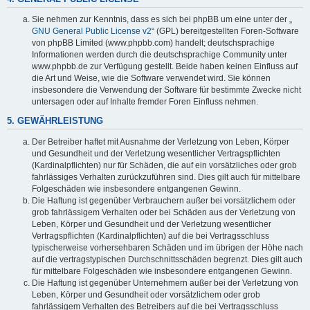
Sie nehmen zur Kenntnis, dass es sich bei phpBB um eine unter der „
GNU General Public License v2
“ (GPL) bereitgestellten Foren-Software
von phpBB Limited (www.phpbb.com) handelt; deutschsprachige
Informationen werden durch die deutschsprachige Community unter
www.phpbb.de zur Verfügung gestellt. Beide haben keinen Einfluss auf
die Art und Weise, wie die Software verwendet wird. Sie können
insbesondere die Verwendung der Software für bestimmte Zwecke nicht
untersagen oder auf Inhalte fremder Foren Einfluss nehmen.
5. GEWÄHRLEISTUNG
Der Betreiber haftet mit Ausnahme der Verletzung von Leben, Körper
und Gesundheit und der Verletzung wesentlicher Vertragspflichten
(Kardinalpflichten) nur für Schäden, die auf ein vorsätzliches oder grob
fahrlässiges Verhalten zurückzuführen sind. Dies gilt auch für mittelbare
Folgeschäden wie insbesondere entgangenen Gewinn.
Die Haftung ist gegenüber Verbrauchern außer bei vorsätzlichem oder
grob fahrlässigem Verhalten oder bei Schäden aus der Verletzung von
Leben, Körper und Gesundheit und der Verletzung wesentlicher
Vertragspflichten (Kardinalpflichten) auf die bei Vertragsschluss
typischerweise vorhersehbaren Schäden und im übrigen der Höhe nach
auf die vertragstypischen Durchschnittsschäden begrenzt. Dies gilt auch
für mittelbare Folgeschäden wie insbesondere entgangenen Gewinn.
Die Haftung ist gegenüber Unternehmern außer bei der Verletzung von
Leben, Körper und Gesundheit oder vorsätzlichem oder grob
fahrlässigem Verhalten des Betreibers auf die bei Vertragsschluss