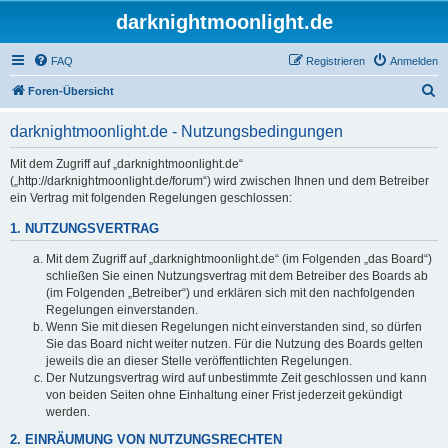
darknightmoonlight.de
FAQ
Registrieren
Anmelden
S
Foren-Übersicht
u
darknightmoonlight.de - Nutzungsbedingungen
c
h
Mit dem Zugriff auf „darknightmoonlight.de“
(„http://darknightmoonlight.de/forum“) wird zwischen Ihnen und dem Betreiber
e
ein Vertrag mit folgenden Regelungen geschlossen:
1. NUTZUNGSVERTRAG
Mit dem Zugriff auf „darknightmoonlight.de“ (im Folgenden „das Board“)
schließen Sie einen Nutzungsvertrag mit dem Betreiber des Boards ab
(im Folgenden „Betreiber“) und erklären sich mit den nachfolgenden
Regelungen einverstanden.
Wenn Sie mit diesen Regelungen nicht einverstanden sind, so dürfen
Sie das Board nicht weiter nutzen. Für die Nutzung des Boards gelten
jeweils die an dieser Stelle veröffentlichten Regelungen.
Der Nutzungsvertrag wird auf unbestimmte Zeit geschlossen und kann
von beiden Seiten ohne Einhaltung einer Frist jederzeit gekündigt
werden.
2. EINRÄUMUNG VON NUTZUNGSRECHTEN