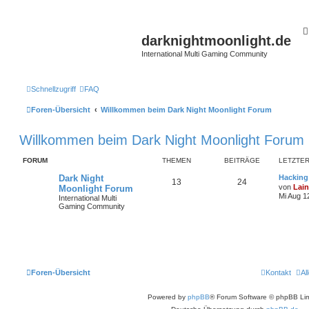
darknightmoonlight.de
International Multi Gaming Community
Schnellzugriff
FAQ
Foren-Übersicht
Willkommen beim Dark Night Moonlight Forum
Willkommen beim Dark Night Moonlight Forum
FORUM
THEMEN
BEITRÄGE
LETZTER
Dark Night
Hacking 
13
24
von
Lai
Moonlight Forum
Mi Aug 1
International Multi
Gaming Community
Foren-Übersicht
Kontakt
Al
Powered by
phpBB
® Forum Software © phpBB Lim