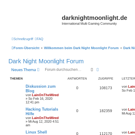
darknightmoonlight.de
International Multi Gaming Community
Schnellzugriff
FAQ
Foren-Übersicht
Willkommen beim Dark Night Moonlight Forum
Dark N
Dark Night Moonlight Forum
Suche
Erweiterte Suche
Neues Thema
THEMEN
ANTWORTEN
ZUGRIFFE
LETZTER
Diskussion zum
von
Lai
0
108173
Blog
So Feb 1
von
LainOnTheWired
»
So Feb 16, 2020
12:41 pm
Hacking Tutorials
von
Lai
0
182359
Hilfe
Mi Aug 1
von
LainOnTheWired
»
Mi Aug 12, 2020 4:51
am
Linux Shell
von
Lai
0
112170