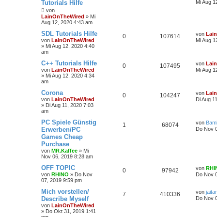
Tutorials Hilfe
Mi Aug 1
von
LainOnTheWired
»
Mi
Aug 12, 2020 4:43 am
SDL Tutorials Hilfe
von
Lai
0
107614
von
LainOnTheWired
Mi Aug 1
»
Mi Aug 12, 2020 4:40
am
C++ Tutorials Hilfe
von
Lai
0
107495
von
LainOnTheWired
Mi Aug 1
»
Mi Aug 12, 2020 4:34
am
Corona
von
Lai
0
104247
von
LainOnTheWired
Di Aug 1
»
Di Aug 11, 2020 7:03
am
PC Spiele Günstig
von
Bam
1
68074
Erwerben/PC
Do Nov 0
Games Cheap
Purchase
von
MR.Kaffee
»
Mi
Nov 06, 2019 8:28 am
OFF TOPIC
von
RHI
0
97942
von
RHINO
»
Do Nov
Do Nov 0
07, 2019 9:59 pm
Mich vorstellen/
von
jait
7
410336
Describe Myself
Do Nov 0
von
LainOnTheWired
»
Do Okt 31, 2019 1:41
pm