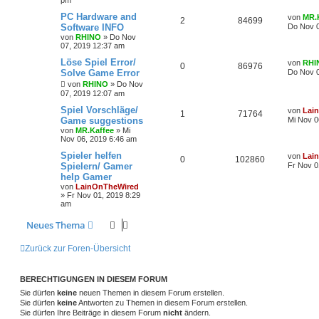
PC Hardware and
von
MR.
2
84699
Software INFO
Do Nov 0
von
RHINO
»
Do Nov
07, 2019 12:37 am
Löse Spiel Error/
von
RHI
0
86976
Solve Game Error
Do Nov 0
von
RHINO
»
Do Nov
07, 2019 12:07 am
Spiel Vorschläge/
von
Lai
1
71764
Game suggestions
Mi Nov 0
von
MR.Kaffee
»
Mi
Nov 06, 2019 6:46 am
Spieler helfen
von
Lai
0
102860
Spielern/ Gamer
Fr Nov 0
help Gamer
von
LainOnTheWired
»
Fr Nov 01, 2019 8:29
am
Neues Thema
Zurück zur Foren-Übersicht
BERECHTIGUNGEN IN DIESEM FORUM
Sie dürfen
keine
neuen Themen in diesem Forum erstellen.
Sie dürfen
keine
Antworten zu Themen in diesem Forum erstellen.
Sie dürfen Ihre Beiträge in diesem Forum
nicht
ändern.