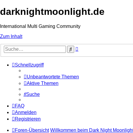
darknightmoonlight.de
International Multi Gaming Community
Zum Inhalt
Erweiterte
Suche
Suche
Schnellzugriff
Unbeantwortete Themen
Aktive Themen
Suche
FAQ
Anmelden
Registrieren
Foren-Übersicht
Willkommen beim Dark Night Moonligh