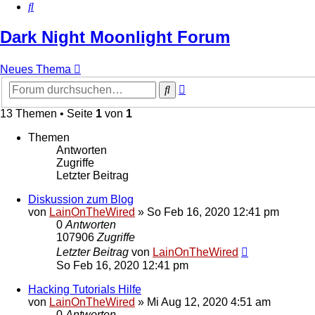
Suche
Dark Night Moonlight Forum
Neues Thema
Erweiterte
Suche
Suche
13 Themen • Seite
1
von
1
Themen
Antworten
Zugriffe
Letzter Beitrag
Diskussion zum Blog
von
LainOnTheWired
»
So Feb 16, 2020 12:41 pm
0
Antworten
107906
Zugriffe
Letzter Beitrag
von
LainOnTheWired
So Feb 16, 2020 12:41 pm
Hacking Tutorials Hilfe
von
LainOnTheWired
»
Mi Aug 12, 2020 4:51 am
0
Antworten