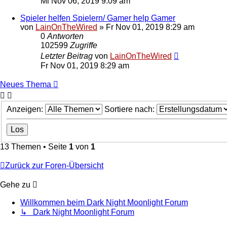
Mi Nov 06, 2019 9:09 am
Spieler helfen Spielern/ Gamer help Gamer
von
LainOnTheWired
»
Fr Nov 01, 2019 8:29 am
0
Antworten
102599
Zugriffe
Letzter Beitrag
von
LainOnTheWired
Fr Nov 01, 2019 8:29 am
Neues Thema
Anzeigen:
Sortiere nach:
13 Themen • Seite
1
von
1
Zurück zur Foren-Übersicht
Gehe zu
Willkommen beim Dark Night Moonlight Forum
↳ Dark Night Moonlight Forum