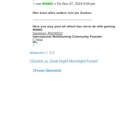
i
B
von
RHINO
»
Do Nov 07, 2019 9:59 pm
t
e
i
i
e
Hier kann alles andere rein als Zocken.
r
t
e
----------------------------------------------------------------
r
n
a
Here you may post all which has not to do with gaming.
g
RHINO
Gametag: RH1NOO7
International MultiGaming Community Founder
N
a
c
Antworten
h
o
Zurück zu „Dark Night Moonlight Forum“
b
e
n
Foren-Übersicht