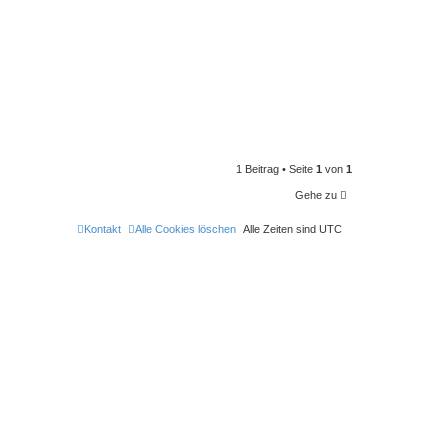
1 Beitrag • Seite
1
von
1
Gehe zu
Kontakt
Alle Cookies löschen
Alle Zeiten sind
UTC