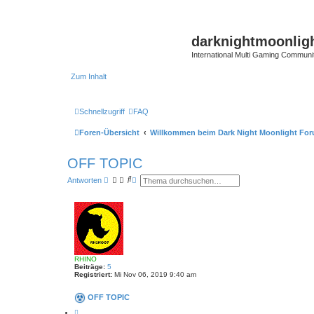
darknightmoonlig
International Multi Gaming Communi
Zum Inhalt
Schnellzugriff
FAQ
Foren-Übersicht
Willkommen beim Dark Night Moonlight Fo
OFF TOPIC
S
E
Antworten
u
r
c
w
h
e
e
i
t
e
r
t
e
RHINO
S
Beiträge:
5
u
Registriert:
Mi Nov 06, 2019 9:40 am
c
h
e
OFF TOPIC
Z