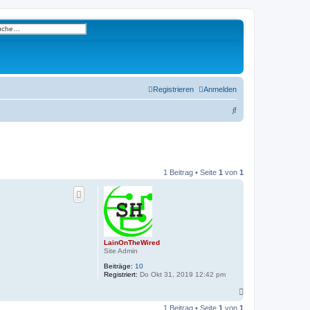
eiterte Suche
Registrieren
Anmelden
S
u
c
h
1 Beitrag • Seite
1
von
1
e
LainOnTheWired
Site Admin
Beiträge:
10
Registriert:
Do Okt 31, 2019 12:42 pm
N
a
1 Beitrag • Seite
1
von
1
c