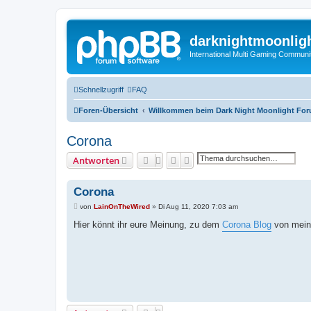
darknightmoonlig
International Multi Gaming Communi
Schnellzugriff
FAQ
Foren-Übersicht
Willkommen beim Dark Night Moonlight Fo
Corona
Suche
Erweiterte Suche
Antworten
Corona
B
von
LainOnTheWired
»
Di Aug 11, 2020 7:03 am
e
i
Hier könnt ihr eure Meinung, zu dem
Corona Blog
von meine
t
r
a
g