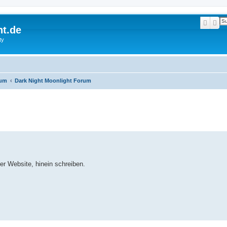
Suche
Erw
ht.de
ty
rum
Dark Night Moonlight Forum
r Website, hinein schreiben.