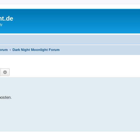
ht.de
ty
Forum
Dark Night Moonlight Forum
Suche
Erweiterte Suche
osten.