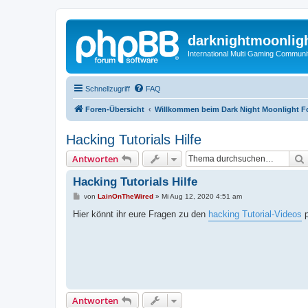
darknightmoonlig
International Multi Gaming Communi
Schnellzugriff
FAQ
Foren-Übersicht
Willkommen beim Dark Night Moonlight 
Hacking Tutorials Hilfe
Antworten
Hacking Tutorials Hilfe
B
von
LainOnTheWired
»
Mi Aug 12, 2020 4:51 am
e
i
Hier könnt ihr eure Fragen zu den
hacking Tutorial-Videos
p
t
r
a
g
Antworten