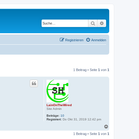
Suche
Erweiterte Suche
Registrieren
Anmelden
1 Beitrag • Seite
1
von
1
LainOnTheWired
Site Admin
Beiträge:
10
Registriert:
Do Okt 31, 2019 12:42 pm
N
a
1 Beitrag • Seite
1
von
1
c