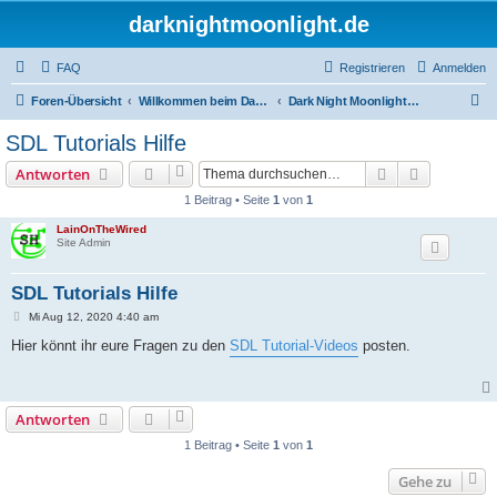
darknightmoonlight.de
FAQ
Registrieren
Anmelden
S
Foren-Übersicht
Willkommen beim Dark Night Moonlight Forum
Dark Night Moonlight Forum
u
SDL Tutorials Hilfe
c
Suche
Erweiterte
Antworten
h
1 Beitrag • Seite
1
von
1
e
LainOnTheWired
Site Admin
SDL Tutorials Hilfe
B
Mi Aug 12, 2020 4:40 am
e
i
Hier könnt ihr eure Fragen zu den
SDL Tutorial-Videos
posten.
t
r
a
g
Antworten
1 Beitrag • Seite
1
von
1
Gehe zu