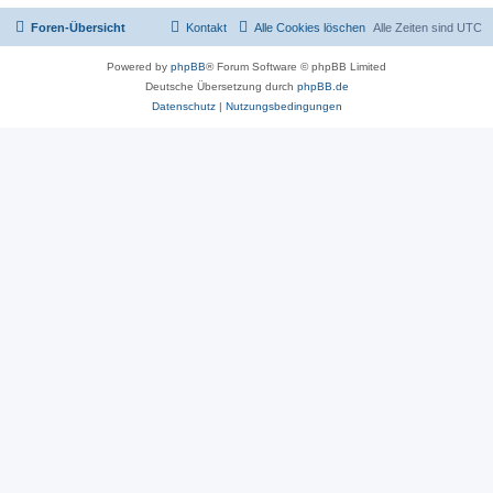
Foren-Übersicht
Kontakt
Alle Cookies löschen
Alle Zeiten sind
UTC
Powered by
phpBB
® Forum Software © phpBB Limited
Deutsche Übersetzung durch
phpBB.de
Datenschutz
|
Nutzungsbedingungen