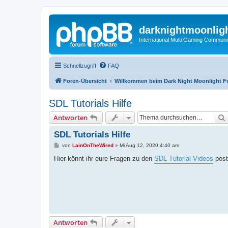
darknightmoonlig
International Multi Gaming Communi
Schnellzugriff
FAQ
Foren-Übersicht
Willkommen beim Dark Night Moonlight 
SDL Tutorials Hilfe
Antworten
SDL Tutorials Hilfe
B
von
LainOnTheWired
»
Mi Aug 12, 2020 4:40 am
e
i
Hier könnt ihr eure Fragen zu den
SDL Tutorial-Videos
post
t
r
a
g
Antworten