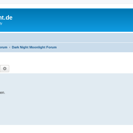
ht.de
ty
Forum
Dark Night Moonlight Forum
Suche
Erweiterte Suche
en.