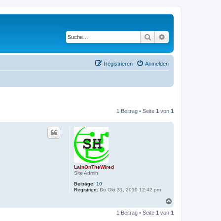
Suche
Erweiterte Suche
Registrieren
Anmelden
1 Beitrag • Seite
1
von
1
LainOnTheWired
Site Admin
Beiträge:
10
Registriert:
Do Okt 31, 2019 12:42 pm
N
a
1 Beitrag • Seite
1
von
1
c