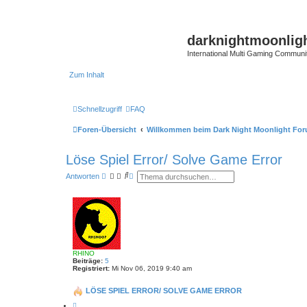
darknightmoonlig
International Multi Gaming Communi
Zum Inhalt
Schnellzugriff
FAQ
Foren-Übersicht
Willkommen beim Dark Night Moonlight Fo
Löse Spiel Error/ Solve Game Error
S
E
Antworten
u
r
c
w
h
e
e
i
t
e
r
t
e
RHINO
S
Beiträge:
5
u
Registriert:
Mi Nov 06, 2019 9:40 am
c
h
e
LÖSE SPIEL ERROR/ SOLVE GAME ERROR
Z