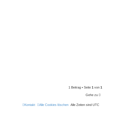
1 Beitrag • Seite
1
von
1
Gehe zu
Kontakt
Alle Cookies löschen
Alle Zeiten sind
UTC