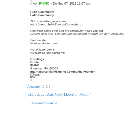
i
B
von
RHINO
»
Do Nov 07, 2019 12:07 am
t
e
i
i
e
Hello Community,
r
Hallo Community,
t
e
r
n
This is to solve game errors.
a
Hier können Spiel Error gelöst werden.
g
Post your game error and the community helps you out.
Schreib dein Spiel Error auf und bekommst Antwort von der Community.
Dont be shy.
Nicht schüchtern sein.
We all learn from it.
Wir learnen Alle davon mit.
Greetings
Grüße
RHINO
Gametag: RH1NOO7
International MultiGaming Community Founder
N
a
c
Antworten
h
o
Zurück zu „Dark Night Moonlight Forum“
b
e
n
Foren-Übersicht