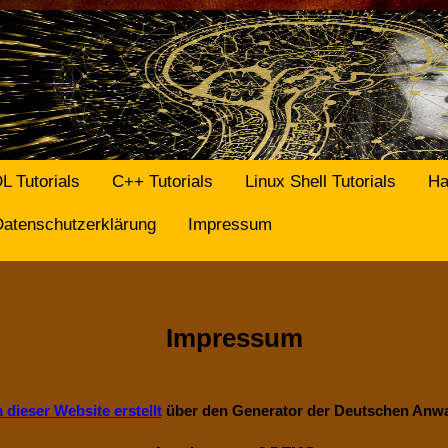
L Tutorials
C++ Tutorials
Linux Shell Tutorials
Ha
Datenschutzerklärung
Impressum
Impressum
dieser Website erstellt
über den Generator der Deutschen Anwa