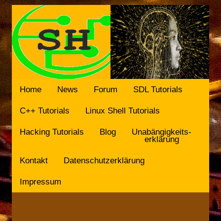
Home
News
Forum
SDL Tutorials
C++ Tutorials
Linux Shell Tutorials
Hacking Tutorials
Blog
Unabängigkeits-
erklärung
Kontakt
Datenschutzerklärung
Impressum