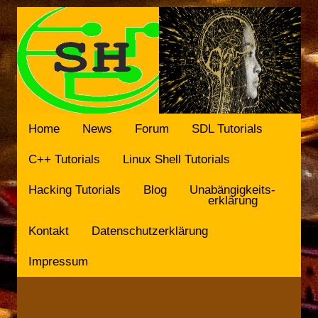
Home
News
Forum
SDL Tutorials
C++ Tutorials
Linux Shell Tutorials
Hacking Tutorials
Blog
Unabängigkeits-
erklärung
Kontakt
Datenschutzerklärung
Impressum