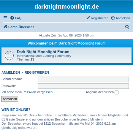
darknightmoonlight.de
FAQ
Registrieren
Anmelden
S
Foren-Übersicht
u
Aktuelle Zeit: So Aug 09, 2026 1:50 pm
c
Willkommen beim Dark Night Moonlight Forum
h
Dark Night Moonlight Forum
e
International Multi Gaming Community
Themen:
13
ANMELDEN
•
REGISTRIEREN
Benutzername:
Passwort:
Ich habe mein Passwort vergessen
Angemeldet bleiben
WER IST ONLINE?
Insgesamt sind
61
Besucher online :: 0 sichtbare Mitglieder, 0 unsichtbare Mitglieder und
61 Gäste (basierend auf den aktiven Besuchern der letzten 5 Minuten)
Der Besucherrekord liegt bei
1812
Besuchern, die am Mo Mai 04, 2026 6:21 am
gleichzeitig online waren.