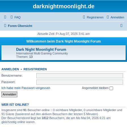
darknightmoonlight.de
FAQ
Registrieren
Anmelden
S
Foren-Übersicht
u
Aktuelle Zeit: Fr Aug 07, 2026 3:41 am
c
Willkommen beim Dark Night Moonlight Forum
h
Dark Night Moonlight Forum
e
International Multi Gaming Community
Themen:
13
ANMELDEN
•
REGISTRIEREN
Benutzername:
Passwort:
Ich habe mein Passwort vergessen
Angemeldet bleiben
WER IST ONLINE?
Insgesamt sind
91
Besucher online :: 0 sichtbare Mitglieder, 0 unsichtbare Mitglieder und
91 Gäste (basierend auf den aktiven Besuchern der letzten 5 Minuten)
Der Besucherrekord liegt bei
1812
Besuchern, die am Mo Mai 04, 2026 6:21 am
gleichzeitig online waren.