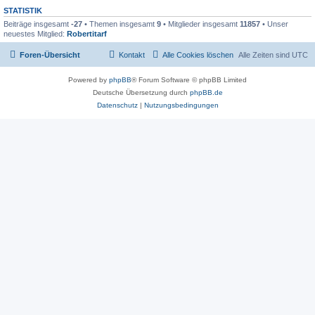
STATISTIK
Beiträge insgesamt
-27
• Themen insgesamt
9
• Mitglieder insgesamt
11857
• Unser
neuestes Mitglied:
Robertitarf
Foren-Übersicht
Kontakt
Alle Cookies löschen
Alle Zeiten sind
UTC
Powered by
phpBB
® Forum Software © phpBB Limited
Deutsche Übersetzung durch
phpBB.de
Datenschutz
|
Nutzungsbedingungen