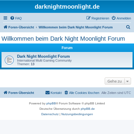
darknightmoonlight.de
FAQ
Registrieren
Anmelden
S
Foren-Übersicht
Willkommen beim Dark Night Moonlight Forum
u
Willkommen beim Dark Night Moonlight Forum
c
Forum
h
e
Dark Night Moonlight Forum
International Multi Gaming Community
Themen:
13
Gehe zu
Foren-Übersicht
Kontakt
Alle Cookies löschen
Alle Zeiten sind
UTC
Powered by
phpBB
® Forum Software © phpBB Limited
Deutsche Übersetzung durch
phpBB.de
Datenschutz
|
Nutzungsbedingungen