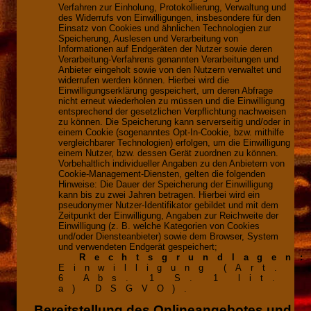
Verfahren zur Einholung, Protokollierung, Verwaltung und
des Widerrufs von Einwilligungen, insbesondere für den
Einsatz von Cookies und ähnlichen Technologien zur
Speicherung, Auslesen und Verarbeitung von
Informationen auf Endgeräten der Nutzer sowie deren
Verarbeitung-Verfahrens genannten Verarbeitungen und
Anbieter eingeholt sowie von den Nutzern verwaltet und
widerrufen werden können. Hierbei wird die
Einwilligungserklärung gespeichert, um deren Abfrage
nicht erneut wiederholen zu müssen und die Einwilligung
entsprechend der gesetzlichen Verpflichtung nachweisen
zu können. Die Speicherung kann serverseitig und/oder in
einem Cookie (sogenanntes Opt-In-Cookie, bzw. mithilfe
vergleichbarer Technologien) erfolgen, um die Einwilligung
einem Nutzer, bzw. dessen Gerät zuordnen zu können.
Vorbehaltlich individueller Angaben zu den Anbietern von
Cookie-Management-Diensten, gelten die folgenden
Hinweise: Die Dauer der Speicherung der Einwilligung
kann bis zu zwei Jahren betragen. Hierbei wird ein
pseudonymer Nutzer-Identifikator gebildet und mit dem
Zeitpunkt der Einwilligung, Angaben zur Reichweite der
Einwilligung (z. B. welche Kategorien von Cookies
und/oder Diensteanbieter) sowie dem Browser, System
und verwendeten Endgerät gespeichert;
Rechtsgrundlagen
Einwilligung (Art.
6 Abs. 1 S. 1 lit.
a) DSGVO).
Bereitstellung des Onlineangebotes und