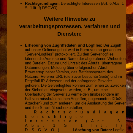
Rechtsgrundlagen:
Berechtigte Interessen (Art. 6 Abs. 1
S. 1 lit. f) DSGVO).
Weitere Hinweise zu
Verarbeitungsprozessen, Verfahren und
Diensten:
Erhebung von Zugriffsdaten und Logfiles:
Der Zugriff
auf unser Onlineangebot wird in Form von so genannten
"Server-Logfiles" protokolliert. Zu den Serverlogfiles
können die Adresse und Name der abgerufenen Webseiten
und Dateien, Datum und Uhrzeit des Abrufs, übertragene
Datenmengen, Meldung über erfolgreichen Abruf,
Browsertyp nebst Version, das Betriebssystem des
Nutzers, Referrer URL (die zuvor besuchte Seite) und im
Regelfall IP-Adressen und der anfragende Provider
gehören. Die Serverlogfiles können zum einen zu Zwecken
der Sicherheit eingesetzt werden, z. B., um eine
Überlastung der Server zu vermeiden (insbesondere im
Fall von missbräuchlichen Angriffen, sogenannten DDoS-
Attacken) und zum anderen, um die Auslastung der Server
und ihre Stabilität sicherzustellen;
Rechtsgrundlagen
Berechtigte
Interessen (Art. 6
Abs. 1 S. 1 lit. f)
DSGVO).
Löschung von Daten:
Logfile-