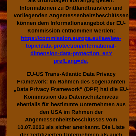
als Grundlagen vorrangig gelten.
Informationen zu Drittlandtransfers und
vorliegenden Angemessenheitsbeschlüssen
können dem Informationsangebot der EU-
Kommission entnommen werden:
https://commission.europa.eu/law/law-
topic/data-protection/international-
dimension-data-protection_en?
prefLang=de.
EU-US Trans-Atlantic Data Privacy
Framework: Im Rahmen des sogenannten
„Data Privacy Framework" (DPF) hat die EU-
Kommission das Datenschutzniveau
ebenfalls für bestimmte Unternehmen aus
den USA im Rahmen der
Angemessenheitsbeschlusses vom
10.07.2023 als sicher anerkannt. Die Liste
der zertifizierten Unternehmen als auch