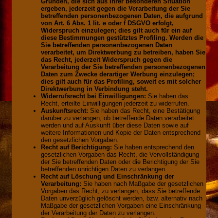
Gründen, die sich aus Ihrer besonderen Situation
ergeben, jederzeit gegen die Verarbeitung der Sie
betreffenden personenbezogenen Daten, die aufgrund
von Art. 6 Abs. 1 lit. e oder f DSGVO erfolgt,
Widerspruch einzulegen; dies gilt auch für ein auf
diese Bestimmungen gestütztes Profiling. Werden die
Sie betreffenden personenbezogenen Daten
verarbeitet, um Direktwerbung zu betreiben, haben Sie
das Recht, jederzeit Widerspruch gegen die
Verarbeitung der Sie betreffenden personenbezogenen
Daten zum Zwecke derartiger Werbung einzulegen;
dies gilt auch für das Profiling, soweit es mit solcher
Direktwerbung in Verbindung steht.
Widerrufsrecht bei Einwilligungen:
Sie haben das
Recht, erteilte Einwilligungen jederzeit zu widerrufen.
Auskunftsrecht:
Sie haben das Recht, eine Bestätigung
darüber zu verlangen, ob betreffende Daten verarbeitet
werden und auf Auskunft über diese Daten sowie auf
weitere Informationen und Kopie der Daten entsprechend
den gesetzlichen Vorgaben.
Recht auf Berichtigung:
Sie haben entsprechend den
gesetzlichen Vorgaben das Recht, die Vervollständigung
der Sie betreffenden Daten oder die Berichtigung der Sie
betreffenden unrichtigen Daten zu verlangen.
Recht auf Löschung und Einschränkung der
Verarbeitung:
Sie haben nach Maßgabe der gesetzlichen
Vorgaben das Recht, zu verlangen, dass Sie betreffende
Daten unverzüglich gelöscht werden, bzw. alternativ nach
Maßgabe der gesetzlichen Vorgaben eine Einschränkung
der Verarbeitung der Daten zu verlangen.