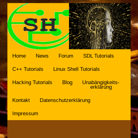
Home
News
Forum
SDL Tutorials
C++ Tutorials
Linux Shell Tutorials
Hacking Tutorials
Blog
Unabängigkeits-
erklärung
Kontakt
Datenschutzerklärung
Impressum