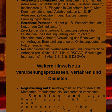
Verarbeitete Datenarten:
Bestandsdaten (z. B. Namen,
Adressen); Kontaktdaten (z. B. E-Mail, Telefonnummern);
Inhaltsdaten (z. B. Eingaben in Onlineformularen); Meta-,
Kommunikations- und Verfahrensdaten (z. .B. IP-
Adressen, Zeitangaben, Identifikationsnummern,
Einwilligungsstatus).
Betroffene Personen:
Nutzer (z. .B. Webseitenbesucher,
Nutzer von Onlinediensten).
Zwecke der Verarbeitung:
Erbringung vertraglicher
Leistungen und Erfüllung vertraglicher Pflichten;
Sicherheitsmaßnahmen; Verwaltung und Beantwortung
von Anfragen. Bereitstellung unseres Onlineangebotes und
Nutzerfreundlichkeit.
Rechtsgrundlagen:
Vertragserfüllung und vorvertragliche
Anfragen (Art. 6 Abs. 1 S. 1 lit. b) DSGVO). Berechtigte
Interessen (Art. 6 Abs. 1 S. 1 lit. f) DSGVO).
Weitere Hinweise zu
Verarbeitungsprozessen, Verfahren und
Diensten:
Registrierung mit Pseudonymen:
Nutzer dürfen statt
Klarnamen Pseudonyme als Nutzernamen verwenden;
Rechtsgrundlagen
Vertragserfüllung
und
vorvertragliche
Anfragen (Art. 6