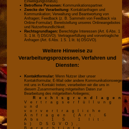
Einwilligungsstatus).
Betroffene Personen:
Kommunikationspartner.
Zwecke der Verarbeitung:
Kontaktanfragen und
Kommunikation; Verwaltung und Beantwortung von
Anfragen; Feedback (z. B. Sammeln von Feedback via
Online-Formular). Bereitstellung unseres Onlineangebotes
und Nutzerfreundlichkeit.
Rechtsgrundlagen:
Berechtigte Interessen (Art. 6 Abs. 1
S. 1 lit. f) DSGVO). Vertragserfüllung und vorvertragliche
Anfragen (Art. 6 Abs. 1 S. 1 lit. b) DSGVO).
Weitere Hinweise zu
Verarbeitungsprozessen, Verfahren und
Diensten:
Kontaktformular:
Wenn Nutzer über unser
Kontaktformular, E-Mail oder andere Kommunikationswege
mit uns in Kontakt treten, verarbeiten wir die uns in
diesem Zusammenhang mitgeteilten Daten zur
Bearbeitung des mitgeteilten Anliegens;
Rechtsgrundlagen
Vertragserfüllung
und
vorvertragliche
Anfragen (Art. 6
Abs. 1 S. 1 lit.
b) DSGVO),
Berechtigte