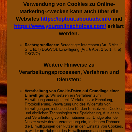
Verwendung von Cookies zu Online-
Marketing-Zwecken kann auch über die
Websites
https://optout.aboutads.info
und
https://www.youronlinechoices.com/
erklärt
werden.
Rechtsgrundlagen:
Berechtigte Interessen (Art. 6 Abs. 1
S. 1 lit. f) DSGVO). Einwilligung (Art. 6 Abs. 1 S. 1 lit. a)
DSGVO).
Weitere Hinweise zu
Verarbeitungsprozessen, Verfahren und
Diensten:
Verarbeitung von Cookie-Daten auf Grundlage einer
Einwilligung:
Wir setzen ein Verfahren zum
Einwilligungsmanagement: Verfahren zur Einholung,
Protokollierung, Verwaltung und des Widerrufs von
Einwilligungen, insbesondere für den Einsatz von Cookies
und ähnlichen Technologien zur Speicherung, Auslesen
und Verarbeitung von Informationen auf Endgeräten der
Nutzer sowie deren Verarbeitung ein, in dessen Rahmen
die Einwilligungen der Nutzer in den Einsatz von Cookies,
bzw. der im Rahmen des Einwilligungsmanagement: