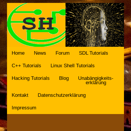
Home
News
Forum
SDL Tutorials
C++ Tutorials
Linux Shell Tutorials
Hacking Tutorials
Blog
Unabängigkeits-
erklärung
Kontakt
Datenschutzerklärung
Impressum